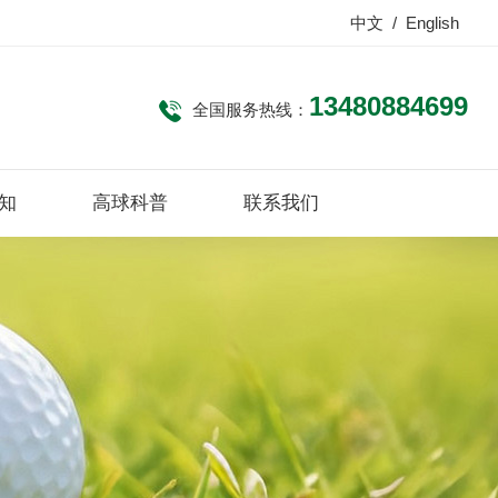
中文
/
English
13480884699
全国服务热线：
知
高球科普
联系我们