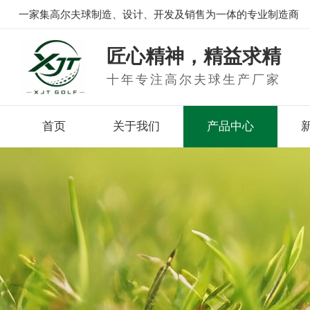
一家集高尔夫球制造、设计、开发及销售为一体的专业制造商
匠心精神，精益求精
十年专注高尔夫球生产厂家
首页
关于我们
产品中心