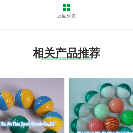
返回列表
相关产品推荐