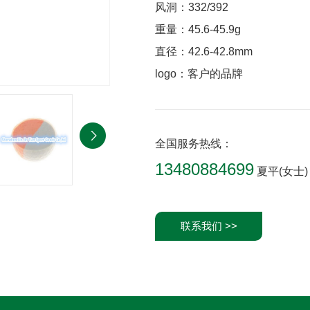
风洞：332/392
重量：45.6-45.9g
直径：42.6-42.8mm
logo：客户的品牌
全国服务热线：
13480884699
夏平(女士)
联系我们 >>