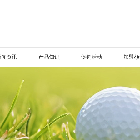
新闻资讯
产品知识
促销活动
加盟须