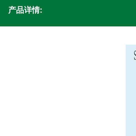
产品详情: