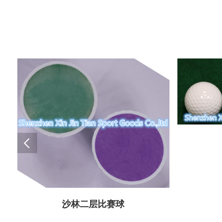
沙林二层比赛球