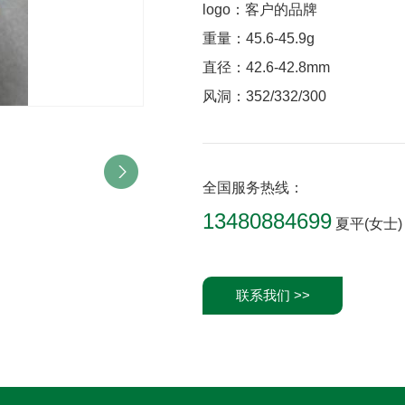
logo：客户的品牌
重量：45.6-45.9g
直径：42.6-42.8mm
风洞：352/332/300
全国服务热线：
13480884699
夏平(女士)
联系我们 >>