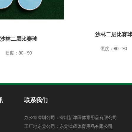
沙林二层比赛
沙林二层比赛球
硬度：80 - 90
硬度：80 - 90
讯
联系我们
办公室深圳公司：深圳新津田体育用品有限公司
工厂地东莞公司：东莞津耀体育用品有限公司