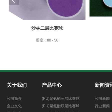
沙林二层比赛球
硬度：80 - 90
关于我们
产品中心
新闻资
公司简介
(PU)聚氨酯三层比赛球
公司新闻
企业文化
(PU)聚氨酯双层比赛球
行业新闻