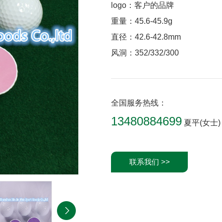
logo：客户的品牌
重量：45.6-45.9g
直径：42.6-42.8mm
风洞：352/332/300
全国服务热线：
13480884699
夏平(女士)
联系我们 >>