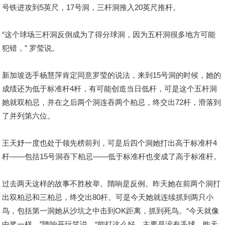
号铁进攻到5英尺，17号洞，三杆洞推入20英尺推杆。
“这个球场三杆洞反倒成为了得分球洞，因为五杆洞很多地方可能
犯错，” 罗莹说。
新加坡选手杨慧萍肯定同意罗莹的说法，来到15号洞的时候，她的
成绩还为低于标准杆4杆，有可能创造当日低杆，可是这个五杆洞
她就双柏忌，并在之后两个洞连吞两个柏忌，终交出72杆，滑落到
了并列第六位。
王天妤一度也处于领先榜前列，可是后四个洞她打出高于标准杆4
杆——包括15号洞吞下柏忌——低于标准杆也变成了高于标准杆。
过去两天这样的故事不胜枚举。隋响是反例。昨天她在前两个洞打
出双柏忌和三柏忌，终交出80杆。可是今天她就连续抓到两只小
鸟，包括第一洞她从沙坑之中击到OK距离，抓到死鸟。“今天就像
中奖一样，”隋响开玩笑说，“能打这么好，主要是没有丢球。昨天