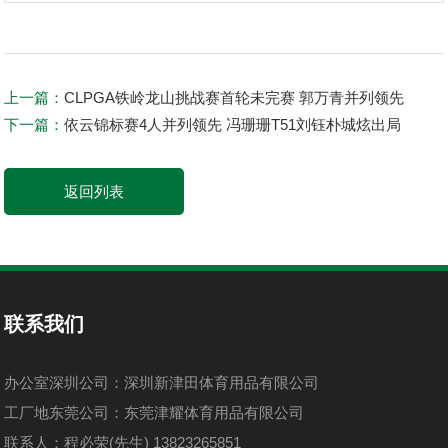
上一篇：
CLPGA铁岭龙山挑战赛首轮未完赛 郭万青并列领先
下一篇：
依云锦标赛4人并列领先 冯珊珊T51刘钰朴城炫出局
返回列表
联系我们
办公室深圳公司：深圳新津田体育用品有限公司
工厂地东莞公司：东莞津耀体育用品有限公司
联系人：程必荣(先生) 13823265851