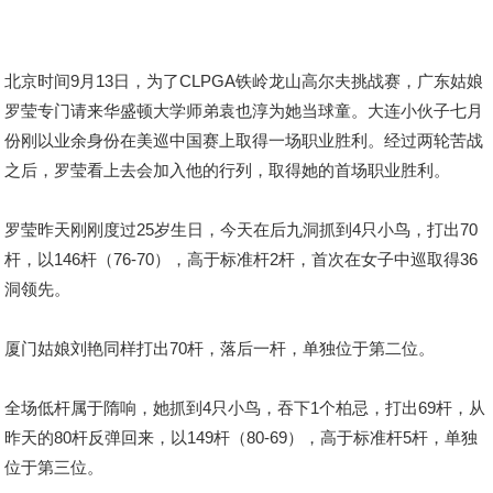
北京时间9月13日，为了CLPGA铁岭龙山高尔夫挑战赛，广东姑娘
罗莹专门请来华盛顿大学师弟袁也淳为她当球童。大连小伙子七月
份刚以业余身份在美巡中国赛上取得一场职业胜利。经过两轮苦战
之后，罗莹看上去会加入他的行列，取得她的首场职业胜利。
罗莹昨天刚刚度过25岁生日，今天在后九洞抓到4只小鸟，打出70
杆，以146杆（76-70），高于标准杆2杆，首次在女子中巡取得36
洞领先。
厦门姑娘刘艳同样打出70杆，落后一杆，单独位于第二位。
全场低杆属于隋响，她抓到4只小鸟，吞下1个柏忌，打出69杆，从
昨天的80杆反弹回来，以149杆（80-69），高于标准杆5杆，单独
位于第三位。