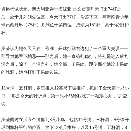
资格考试状元、澳大利亚选手塔妮亚-雷文贾克昨天打出74杆之
后，处于并列领先位置，今天打出77杆，滑落下来，与海南青少年
球员蔡丹琳（75杆）并列位于第四位，成绩为151杆，高于标准杆7
杆。
罗莹认为她全天只在二号洞，开球打到右边犯了一个重大失误——
那导致她吞下柏忌——那之后，她一直稳扎稳打，特别是进入后九
洞之后，除了一个洞之外，她全部上了果岭。即便那个她没上果岭
的球洞，她也打到了果岭边缘。
11号洞，五杆洞，罗莹推入12英尺下坡推杆，抓到了全天第一只小
鸟。“那是今天的转折点，第一只小鸟给我吃了一颗定心丸，”罗莹
说。
罗莹同时在后五个洞抓到3只小鸟，包括14号洞，三杆洞，9号铁开
球到旗杆平行的位置，拿下12英尺推杆，以及15号洞，五杆洞，8