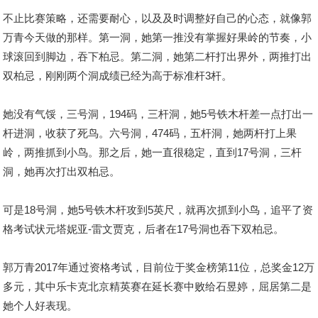
不止比赛策略，还需要耐心，以及及时调整好自己的心态，就像郭
万青今天做的那样。第一洞，她第一推没有掌握好果岭的节奏，小
球滚回到脚边，吞下柏忌。第二洞，她第二杆打出界外，两推打出
双柏忌，刚刚两个洞成绩已经为高于标准杆3杆。
她没有气馁，三号洞，194码，三杆洞，她5号铁木杆差一点打出一
杆进洞，收获了死鸟。六号洞，474码，五杆洞，她两杆打上果
岭，两推抓到小鸟。那之后，她一直很稳定，直到17号洞，三杆
洞，她再次打出双柏忌。
可是18号洞，她5号铁木杆攻到5英尺，就再次抓到小鸟，追平了资
格考试状元塔妮亚-雷文贾克，后者在17号洞也吞下双柏忌。
郭万青2017年通过资格考试，目前位于奖金榜第11位，总奖金12万
多元，其中乐卡克北京精英赛在延长赛中败给石昱婷，屈居第二是
她个人好表现。