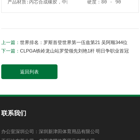
产品材质:内芯合成橡胶，中间层树脂，外皮urethane
硬度：80 - 90
上一篇：
世界排名：罗斯首登世界第一伍兹第21 吴阿顺344位
下一篇：
CLPGA铁岭龙山站罗莹领先刘艳1杆 明日争职业首冠
返回列表
联系我们
办公室深圳公司：深圳新津田体育用品有限公司