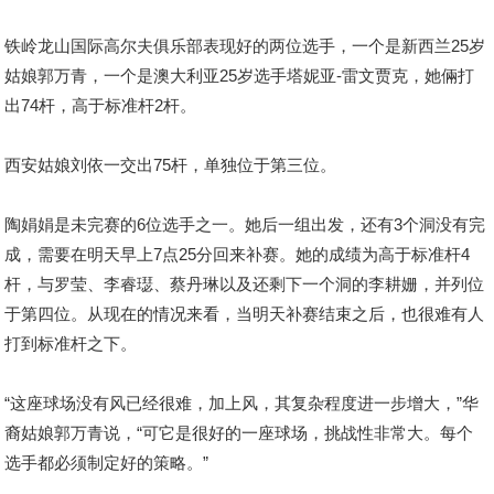
铁岭龙山国际高尔夫俱乐部表现好的两位选手，一个是新西兰25岁
姑娘郭万青，一个是澳大利亚25岁选手塔妮亚-雷文贾克，她倆打
出74杆，高于标准杆2杆。
西安姑娘刘依一交出75杆，单独位于第三位。
陶娟娟是未完赛的6位选手之一。她后一组出发，还有3个洞没有完
成，需要在明天早上7点25分回来补赛。她的成绩为高于标准杆4
杆，与罗莹、李睿璱、蔡丹琳以及还剩下一个洞的李耕姗，并列位
于第四位。从现在的情况来看，当明天补赛结束之后，也很难有人
打到标准杆之下。
“这座球场没有风已经很难，加上风，其复杂程度进一步增大，”华
裔姑娘郭万青说，“可它是很好的一座球场，挑战性非常大。每个
选手都必须制定好的策略。”