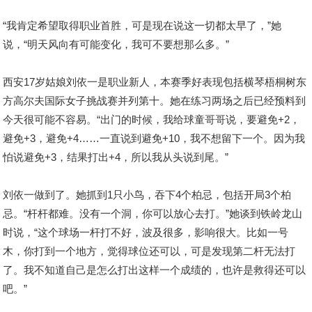
“我肯定希望取得职业首胜，可是现在说这一切都太早了，”她
说，“明天风向有可能变化，我可不要想那么多。”
西安17岁姑娘刘依一是职业新人，本赛季好表现包括横琴梧桐树东
方高尔夫国际女子挑战赛并列第十。她在练习两场之后已经预料到
今天很可能不容易。“出门的时候，我给球童哥哥说，要避免+2，
避免+3，避免+4……一直说到避免+10，我不想留下一个。因为我
怕说避免+3，结果打出+4，所以我从头说到尾。”
刘依一做到了。她抓到1只小鸟，吞下4个柏忌，包括开局3个柏
忌。“杆杆都难。没有一个洞，你可以放心去打。”她谈到铁岭龙山
时说，“这个球场一杆打不好，波及很多，影响很大。比如一号
木，你打到一个地方，觉得球位还可以，可是发现第二杆无法打
了。我不知道自己是怎么打出这样一个成绩的，也许是救得还可以
吧。”