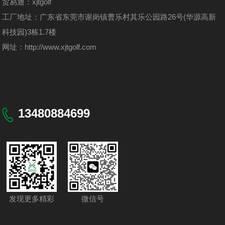
贸易通：xjtgolf
工厂地址：广东省东莞市谢岗镇曹乐村其乐公园路26号(华源高新
科技园)3栋1.7楼
网址：
http://www.xjtgolf.com
13480884699
发现更多精彩
微信号