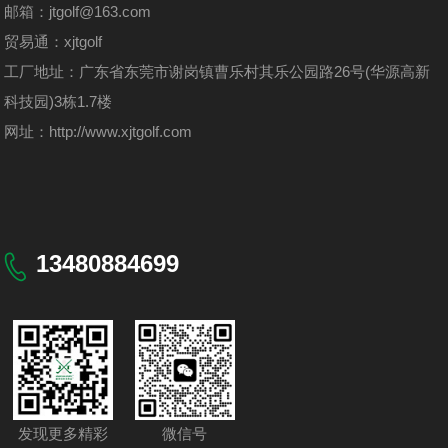
邮箱：jtgolf@163.com
贸易通：xjtgolf
工厂地址：广东省东莞市谢岗镇曹乐村其乐公园路26号(华源高新
科技园)3栋1.7楼
网址：
http://www.xjtgolf.com
13480884699
发现更多精彩
微信号