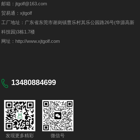
邮箱：jtgolf@163.com
贸易通：xjtgolf
工厂地址：广东省东莞市谢岗镇曹乐村其乐公园路26号(华源高新
科技园)3栋1.7楼
网址：
http://www.xjtgolf.com
13480884699
发现更多精彩
微信号