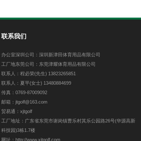
联系我们
办公室深圳公司：深圳新津田体育用品有限公司
工厂地东莞公司：东莞津耀体育用品有限公司
联系人：程必荣(先生) 13823265851
联系人：夏平(女士) 13480884699
传真：0769-87009092
邮箱：jtgolf@163.com
贸易通：xjtgolf
工厂地址：广东省东莞市谢岗镇曹乐村其乐公园路26号(华源高新
科技园)3栋1.7楼
网址：
http://www.xjtgolf.com