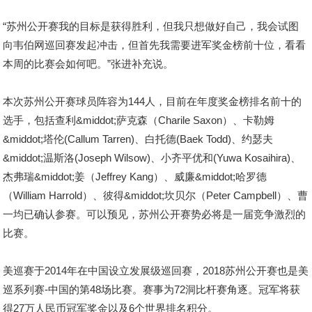
“苏州公开赛我的目标是获得胜利，但我只想做好自己，我会试图
向韦伯网巡回赛发起冲击，但首先我需要进军奖金榜前十位，看看
本周的比赛会如何吧。”张进补充说。
本次苏州公开赛球员阵容为144人，目前在年度奖金榜排名前十的
选手，包括查利&middot;萨克森（Charile Saxon）、卡勒姆
&middot;塔伦(Callum Tarren)、白托德(Baek Todd)、约瑟夫
&middot;温斯洛(Joseph Wilsow)、小齐平优和(Yuwa Kosaihira)、
杰弗瑞&middot;姜（Jeffrey Kang）、威廉&middot;哈罗德
（William Harrold）、彼得&middot;坎贝尔（Peter Campbell）、曹
一均已确认参赛。可以预见，苏州公开赛势必将是一届竞争激烈的
比赛。
美巡赛于2014年在中国设立发展级巡回赛，2018苏州公开赛也是美
巡系列赛-中国的第48场比赛。赛事为72洞比杆赛角逐。冠军将获
得27万人民币冠军奖金以及6个世界排名积分。