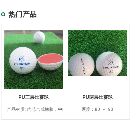
热门产品
PU三层比赛球
PU两层比赛球
产品材质:内芯合成橡胶，中间层树脂，外皮urethane
硬度：80 - 90