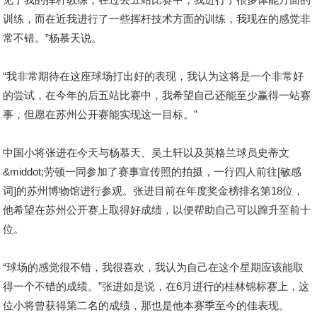
训练，而在近我进行了一些挥杆技术方面的训练，我现在的感觉非
常不错。”杨慕天说。
“我非常期待在这座球场打出好的表现，我认为这将是一个非常好
的尝试，在今年的后五站比赛中，我希望自己还能至少赢得一站赛
事，但愿在苏州公开赛能实现这一目标。”
中国小将张进在今天与杨慕天、吴土轩以及英格兰球员史蒂文
&middot;劳顿一同参加了赛事宣传照的拍摄，一行四人前往[敏感
词]的苏州博物馆进行参观。张进目前在年度奖金榜排名第18位，
他希望在苏州公开赛上取得好成绩，以便帮助自己可以蹿升至前十
位。
“球场的感觉很不错，我很喜欢，我认为自己在这个星期应该能取
得一个不错的成绩。”张进如是说，在6月进行的桂林锦标赛上，这
位小将曾获得第二名的成绩，那也是他本赛季至今的佳表现。