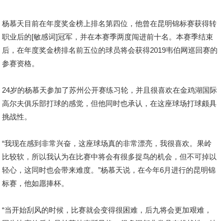
杨慕天目前在年度奖金榜上排名第四位，他曾在昆明锦标赛获得转
职业后的[敏感词]冠军，并在本赛季两度闯进前十名。本赛季结束
后，在年度奖金榜排名前五位的球员将会获得2019韦伯网巡回赛的
参赛资格。
24岁的杨慕天参加了苏州公开赛练习轮，并且很喜欢在金鸡湖国际
高尔夫俱乐部打球的感觉，但他同时也承认，在这座球场打球颇具
挑战性。
“我现在感到非常兴奋，这座球场真的非常漂亮，我很喜欢。果岭
比较软，所以我认为在比赛中将会有很多捉鸟的机会，但不可掉以
轻心，这同时也会带来难度。”杨慕天说，在今年6月进行的昆明锦
标赛，他如愿捧杯。
“当开始刮风的时候，比赛就会变得很困难，后九将会更加艰难，