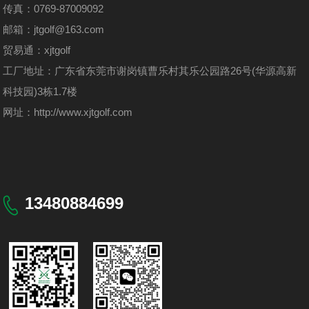
传真：0769-87009092
邮箱：jtgolf@163.com
贸易通：xjtgolf
工厂地址：广东省东莞市谢岗镇曹乐村其乐公园路26号(华源高新
科技园)3栋1.7楼
网址：
http://www.xjtgolf.com
13480884699