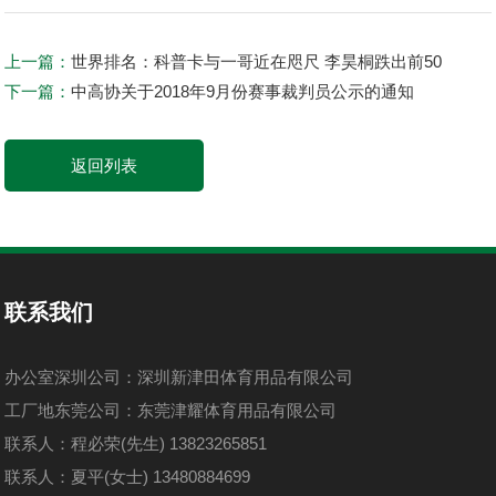
上一篇：
世界排名：科普卡与一哥近在咫尺 李昊桐跌出前50
下一篇：
中高协关于2018年9月份赛事裁判员公示的通知
返回列表
联系我们
办公室深圳公司：深圳新津田体育用品有限公司
工厂地东莞公司：东莞津耀体育用品有限公司
联系人：程必荣(先生) 13823265851
联系人：夏平(女士) 13480884699