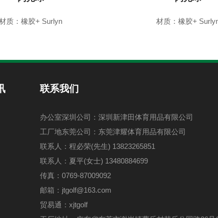
材质：橡胶+ Surlyn
材质：橡胶+ Surly
讯
联系我们
办公室深圳公司：深圳新津田体育用品有限公司
工厂地东莞公司：东莞津耀体育用品有限公司
联系人：程必荣(先生) 13823265851
联系人：夏平(女士) 13480884699
传真：0769-87009092
邮箱：jtgolf@163.com
贸易通：xjtgolf