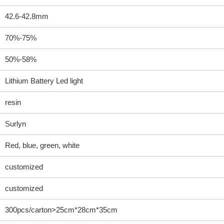
42.6-42.8mm
70%-75%
50%-58%
Lithium Battery Led light
resin
Surlyn
Red, blue, green, white
customized
customized
300pcs/carton>25cm*28cm*35cm