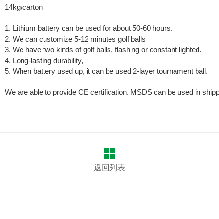
14kg/carton
1. Lithium battery can be used for about 50-60 hours.
2. We can customize 5-12 minutes golf balls
3. We have two kinds of golf balls, flashing or constant lighted.
4. Long-lasting durability,
5. When battery used up, it can be used 2-layer tournament ball.
We are able to provide CE certification. MSDS can be used in shippi
返回列表