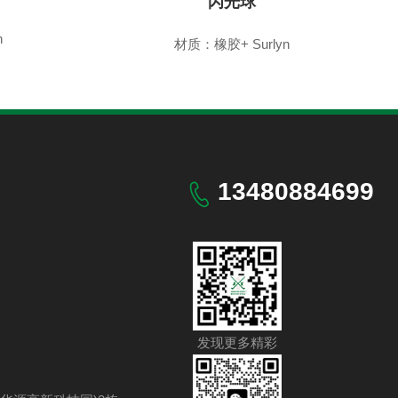
闪光球
n
材质：橡胶+ Surlyn
13480884699
发现更多精彩