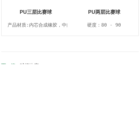
PU三层比赛球
PU两层比赛球
产品材质:内芯合成橡胶，中间层树脂，外皮urethane
硬度：80 - 90
下一篇：
球场比赛
返回列表
联系我们