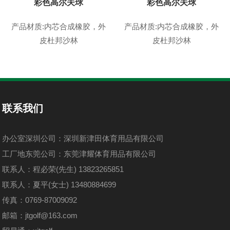
彩色高尔夫球
彩色高尔夫球
产品材质:内芯合成橡胶，外
产品材质:内芯合成橡胶，外
皮杜邦沙林
皮杜邦沙林
联系我们
办公室深圳公司：深圳新津田体育用品有限公司
工厂地东莞公司：东莞津耀体育用品有限公司
联系人：程必荣(先生) 13823265851
联系人：夏平(女士) 13480884699
传真：0769-87009092
邮箱：jtgolf@163.com