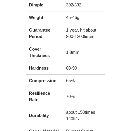
Dimple
392/332
Weight
45-46g
Guarantee
1 year, hit about
Period
800-1200times
Cover
1.8mm
Thickness
Hardness
80-90
Compression
65%
Resilience
70%
Rate
about 150times
Durability
140ft/s