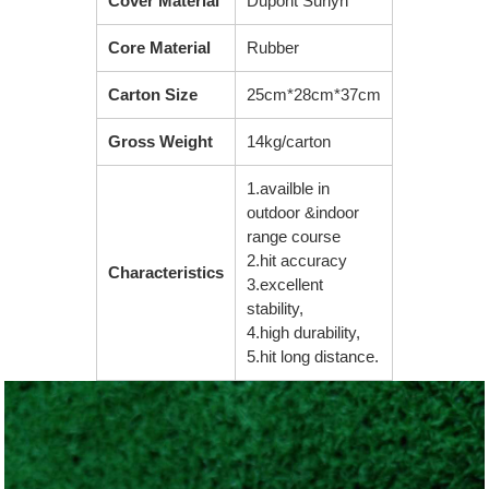
Cover Material
Dupont Surlyn
Core Material
Rubber
Carton Size
25cm*28cm*37cm
Gross Weight
14kg/carton
1.availble in
outdoor &indoor
range course
2.hit accuracy
Characteristics
3.excellent
stability,
4.high durability,
5.hit long distance.