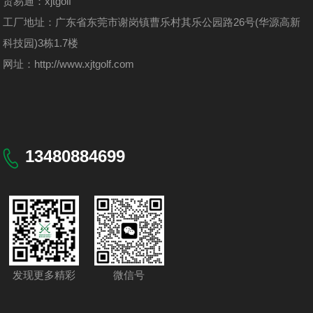
贸易通：xjtgolf
工厂地址：广东省东莞市谢岗镇曹乐村其乐公园路26号(华源高新
科技园)3栋1.7楼
网址：
http://www.xjtgolf.com
13480884699
发现更多精彩
微信号