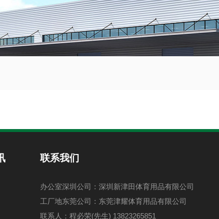
讯
联系我们
办公室深圳公司：深圳新津田体育用品有限公司
工厂地东莞公司：东莞津耀体育用品有限公司
联系人：程必荣(先生) 13823265851